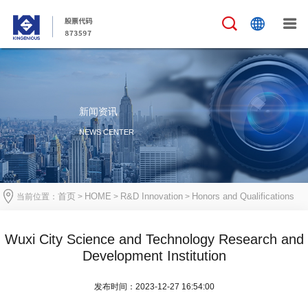
新闻资讯
NEWS CENTER
首页
HOME
R&D Innovation
Honors and Qualifications
当前位置：
>
>
>
Wuxi City Science and Technology Research and
Development Institution
发布时间：2023-12-27 16:54:00